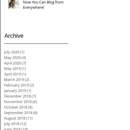
Now You Can Blog from
Everywhere!
Archive
July 2020
(1)
1 post
May 2020
(4)
4 posts
April 2020
(7)
7 posts
May 2019
(1)
1 post
April 2019
(1)
1 post
March 2019
(2)
2 posts
February 2019
(2)
2 posts
January 2019
(1)
1 post
December 2018
(7)
7 posts
November 2018
(6)
6 posts
October 2018
(6)
6 posts
September 2018
(8)
8 posts
August 2018
(11)
11 posts
July 2018
(12)
12 posts
June 2018
(19)
19 posts