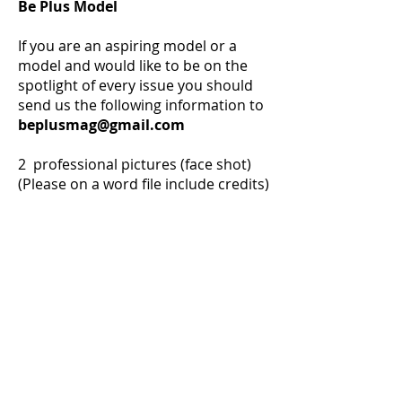
Be Plus Model
If you are an aspiring model or a
model and would like to be on the
spotlight of every issue you should
send us the following information to
beplusmag@gmail.com
2 professional pictures (face shot)
(Please on a word file include credits)
(Without watermarks)*
2 professional pictures (half body)
(Please on a word file include credits)
(Without watermarks)*
2 professional pictures (full body)
(Please on a word file include credits)
(Without watermarks)*
* Must have prior authorization
from the photographer and sent to
us thru
beplusmag@gmail.com