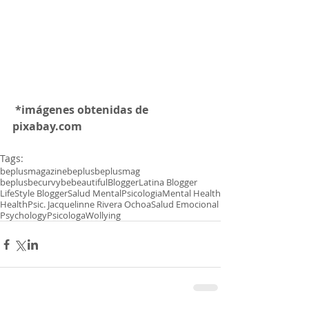
 *imágenes obtenidas de 
pixabay.com
Tags:
beplusmagazine
beplus
beplusmag
beplusbecurvybebeautiful
Blogger
Latina Blogger
LifeStyle Blogger
Salud Mental
Psicologia
Mental Health
Health
Psic. Jacquelinne Rivera Ochoa
Salud Emocional
Psychology
Psicologa
Wollying