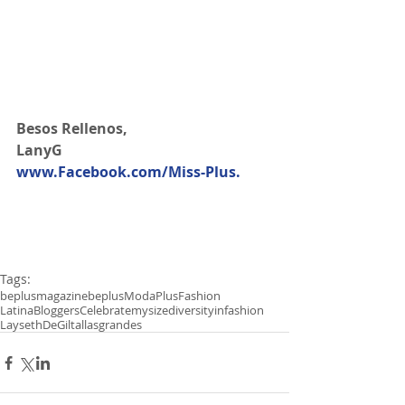
Besos Rellenos,
LanyG 
www.Facebook.com/Miss-Plus.
Tags:
beplusmagazine
beplus
Moda
Plus
Fashion
LatinaBloggers
Celebratemysize
diversityinfashion
LaysethDeGil
tallasgrandes