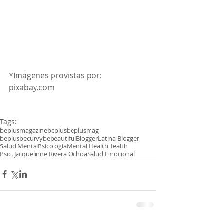
*Imágenes provistas por: 
pixabay.com
Tags:
beplusmagazine
beplus
beplusmag
beplusbecurvybebeautiful
Blogger
Latina Blogger
Salud Mental
Psicologia
Mental Health
Health
Psic. Jacquelinne Rivera Ochoa
Salud Emocional