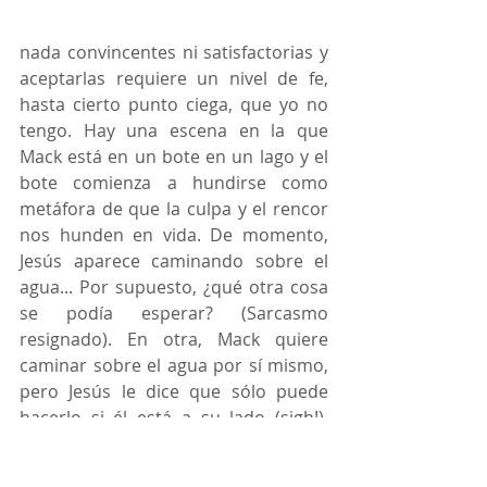
nada convincentes ni satisfactorias y 
aceptarlas requiere un nivel de fe, 
hasta cierto punto ciega, que yo no 
tengo. Hay una escena en la que 
Mack está en un bote en un lago y el 
bote comienza a hundirse como 
metáfora de que la culpa y el rencor 
nos hunden en vida. De momento, 
Jesús aparece caminando sobre el 
agua... Por supuesto, ¿qué otra cosa 
se podía esperar? (Sarcasmo 
resignado). En otra, Mack quiere 
caminar sobre el agua por sí mismo, 
pero Jesús le dice que sólo puede 
hacerlo si él está a su lado (sigh!). 
Para el creyente esa alegorías, 
metáforas y referencias bíblicas 