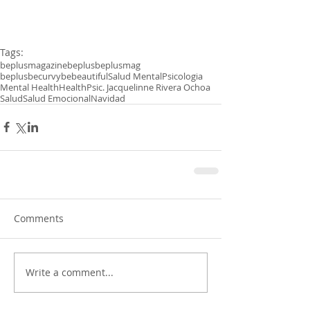
Tags:
beplusmagazine
beplus
beplusmag
beplusbecurvybebeautiful
Salud Mental
Psicologia
Mental Health
Health
Psic. Jacquelinne Rivera Ochoa
Salud
Salud Emocional
Navidad
Comments
Write a comment...