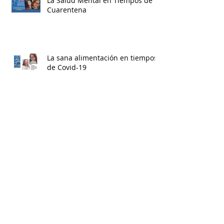
La Salud Mental en Tiempos de
Cuarentena
La sana alimentación en tiempos
de Covid-19
Now You Can Blog from
Everywhere!
Archive
July 2020
(1)
1 post
May 2020
(4)
4 posts
April 2020
(7)
7 posts
May 2019
(1)
1 post