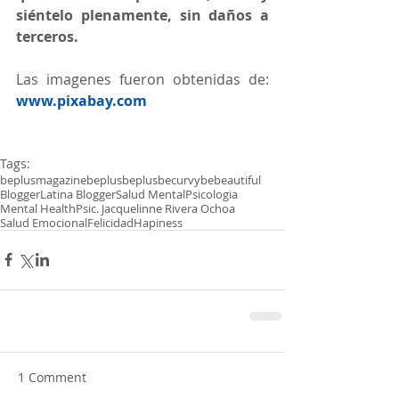
siéntelo plenamente, sin daños a 
terceros.
Las imagenes fueron obtenidas de: 
www.pixabay.com
Tags:
beplusmagazine
beplus
beplusbecurvybebeautiful
Blogger
Latina Blogger
Salud Mental
Psicologia
Mental Health
Psic. Jacquelinne Rivera Ochoa
Salud Emocional
Felicidad
Hapiness
1 Comment