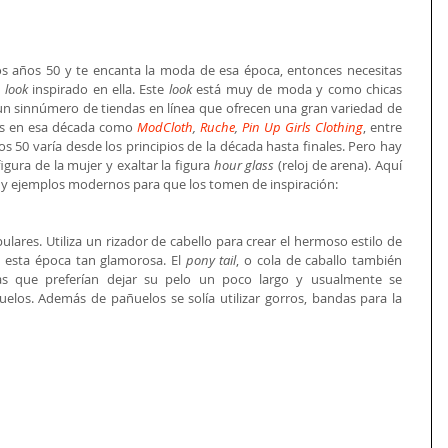
os años 50 y te encanta la moda de esa época, entonces necesitas 
n
 look 
inspirado en ella. Este 
look
 está muy de moda y como chicas 
un sinnúmero de tiendas en línea que ofrecen una gran variedad de 
as en esa década como 
ModCloth
, 
Ruche
, 
Pin Up Girls Clothing
, entre 
s 50 varía desde los principios de la década hasta finales. Pero hay 
igura de la mujer y exaltar la figura 
hour glass
 (reloj de arena). Aquí 
os y ejemplos modernos para que los tomen de inspiración: 
lares. Utiliza un rizador de cabello para crear el hermoso estilo de 
 esta época tan glamorosa. El 
pony tail
, o cola de caballo también 
 que preferían dejar su pelo un poco largo y usualmente se 
os. Además de pañuelos se solía utilizar gorros, bandas para la 