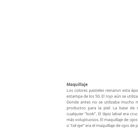
Maquillaje
Los colores pasteles reinaron esta ép
estampa de los 50. El rojo aún se utiliz
Donde antes no se utilizaba mucho ma
productos para la piel. La base de 
cualquier “look”. El lápiz labial era cru
más voluptuosos. El maquillaje de ojos e
o
 “cat eye” 
era el maquillaje de ojos de p