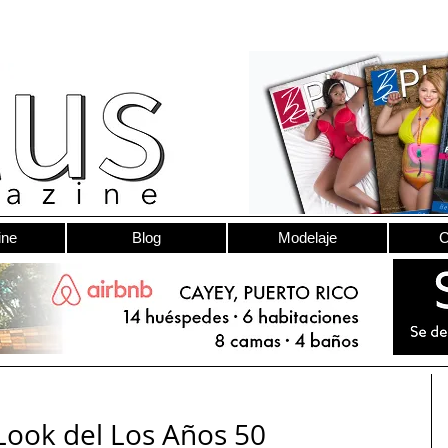
ine
Blog
Modelaje
C
ook del Los Años 50