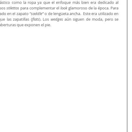
ástico como la ropa ya que el enfoque más bien era dedicado al 
sos 
stilettos
 para complementar el 
look 
glamoroso de la época. Para 
irado en el zapato
 “saddle”
 o de lengüeta ancha.  Este era utilizado en 
e las zapatillas (
flats
). Los 
wedges
 aún siguen de moda, pero se 
berturas que exponen el pie. 