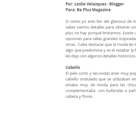
Por: Leslie Velazquez - Blogger
Para: Be Plus Magazine
Si como yo eres fan del glamour de l
saber ciertos detalles para obtener u
plus 
no hay porqué limitarnos. Existe 
opciones para tallas grandes inspirad
otras.  Cabe destacar que la moda de lo
algo que predomina y es el resaltar la f
les dejo con algunos detalles históric
Cabello
El pelo corto y las ondas eran muy popu
cabello ondulado que se utilizaban en
estaba muy de moda para las chicas
complementaba  con bufandas o pañuel
cabeza y flores. 