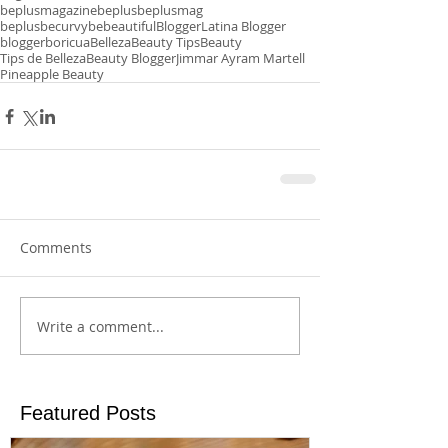
beplusmagazine
beplus
beplusmag
beplusbecurvybebeautiful
Blogger
Latina Blogger
bloggerboricua
Belleza
Beauty Tips
Beauty
Tips de Belleza
Beauty Blogger
Jimmar Ayram Martell
Pineapple Beauty
Comments
Write a comment...
Featured Posts