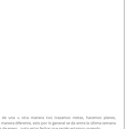
 de una u otra manera nos trazamos metas, hacemos planes, 
anera diferente, esto por lo general se da entre la última semana 
s de enero…justo estas fechas que recién estamos viviendo.