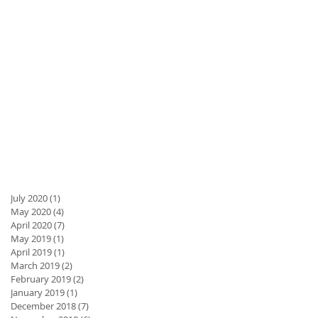
July 2020
(1)
1 post
May 2020
(4)
4 posts
April 2020
(7)
7 posts
May 2019
(1)
1 post
April 2019
(1)
1 post
March 2019
(2)
2 posts
February 2019
(2)
2 posts
January 2019
(1)
1 post
December 2018
(7)
7 posts