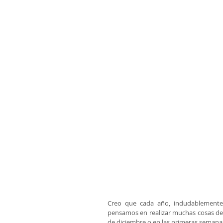
Creo que cada año, indudablemente
pensamos en realizar muchas cosas de m
de diciembre o en las primeras semana