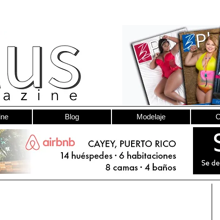
ine
Blog
Modelaje
C