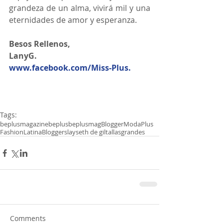
grandeza de un alma, vivirá mil y una 
eternidades de amor y esperanza. 
Besos Rellenos,
LanyG. 
www.facebook.com/Miss-Plus.
Tags:
beplusmagazine
beplus
beplusmag
Blogger
Moda
Plus
Fashion
LatinaBloggers
layseth de gil
tallasgrandes
Comments