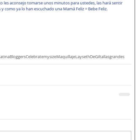
 les aconsejo tomarse unos minutos para ustedes, las hará sentir 
y como ya lo han escuchado una Mamá Feliz = Bebe Feliz.
LatinaBloggers
Celebratemysize
Maquillaje
LaysethDeGil
tallasgrandes