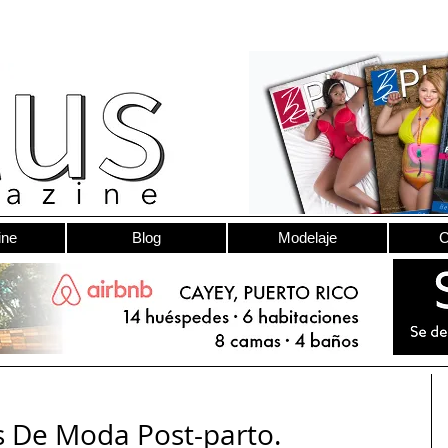
ine
Blog
Modelaje
C
is De Moda Post-parto.