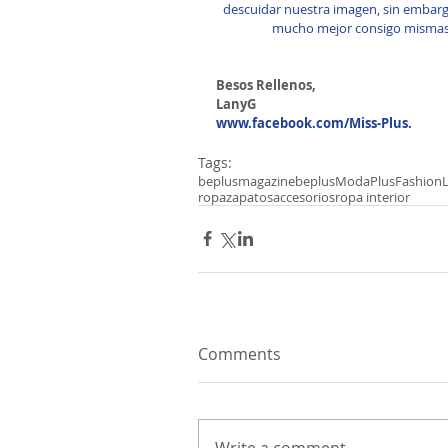
descuidar nuestra imagen, sin embargo
mucho mejor consigo mismas 
Besos Rellenos,
LanyG
www.facebook.com/Miss-Plus.
Tags:
beplusmagazine
beplus
Moda
Plus
Fashion
ropa
zapatos
accesorios
ropa interior
Comments
Write a comment...