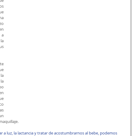
e 
s 
ue 
a 
o 
n 
 a 
a 
s 
e 
ue 
a 
a 
o 
n 
e 
o 
s 
un 
maquillaje. 
r a luz, la lactancia y tratar de acostumbrarnos al bebe, podemos 