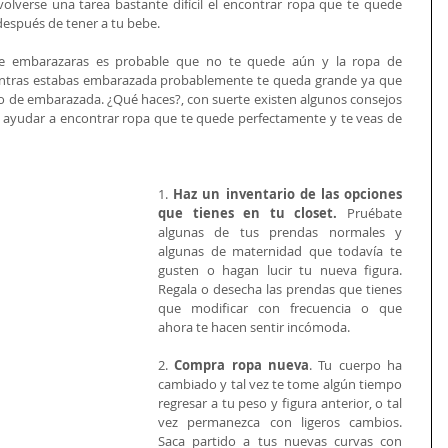
olverse una tarea bastante difícil el encontrar ropa que te quede 
espués de tener a tu bebe. 
e embarazaras es probable que no te quede aún y la ropa de 
ntras estabas embarazada probablemente te queda grande ya que 
o de embarazada. ¿Qué haces?, con suerte existen algunos consejos 
ayudar a encontrar ropa que te quede perfectamente y te veas de 
1. 
Haz un inventario de las opciones 
que tienes en tu closet.
 Pruébate 
algunas de tus prendas normales y 
algunas de maternidad que todavía te 
gusten o hagan lucir tu nueva figura. 
Regala o desecha las prendas que tienes 
que modificar con frecuencia o que 
ahora te hacen sentir incómoda. 
2. 
Compra ropa nueva
. Tu cuerpo ha 
cambiado y tal vez te tome algún tiempo 
regresar a tu peso y figura anterior, o tal 
vez permanezca con ligeros cambios. 
Saca partido a tus nuevas curvas con 