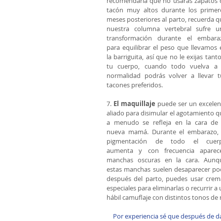
recomendaría que no usaras zapatos d
tacón muy altos durante los primero
meses posteriores al parto, recuerda q
nuestra columna vertebral sufre un
transformación durante el embaraz
para equilibrar el peso que llevamos e
la barriguita, así que no le exijas tanto
tu cuerpo, cuando todo vuelva a l
normalidad podrás volver a llevar tu
tacones preferidos.  
7. 
El maquillaje
 puede ser un excelent
aliado para disimular el agotamiento q
a menudo se refleja en la cara de l
nueva mamá. Durante el embarazo, l
pigmentación de todo el cuerp
aumenta y con frecuencia aparece
manchas oscuras en la cara. Aunqu
estas manchas suelen desaparecer poc
después del parto, puedes usar crema
especiales para eliminarlas o recurrir a 
hábil camuflaje con distintos tonos de 
Por experiencia sé que después de da