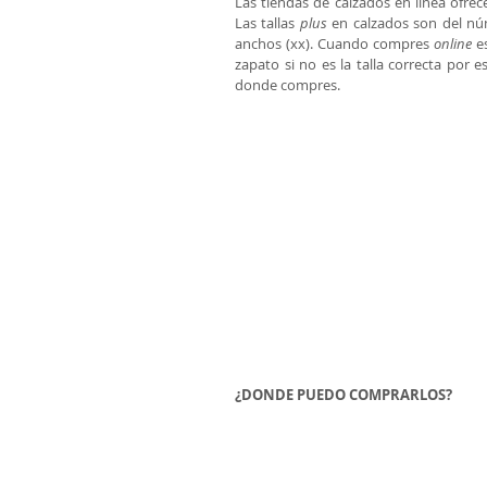
Las tiendas de calzados en línea ofre
Las tallas 
plus
 en calzados son del nú
anchos (xx). Cuando compres 
online
 e
zapato si no es la talla correcta por e
donde compres. 
¿DONDE PUEDO COMPRARLOS?