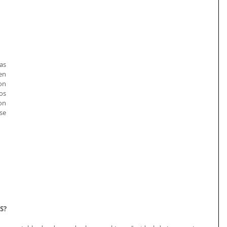
s 
n 
n 
os 
n 
e 
S?