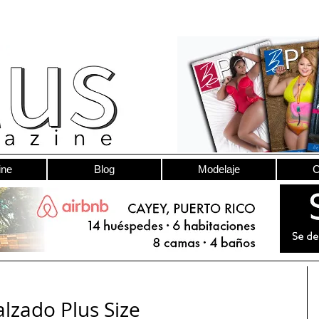
ine
Blog
Modelaje
C
lzado Plus Size