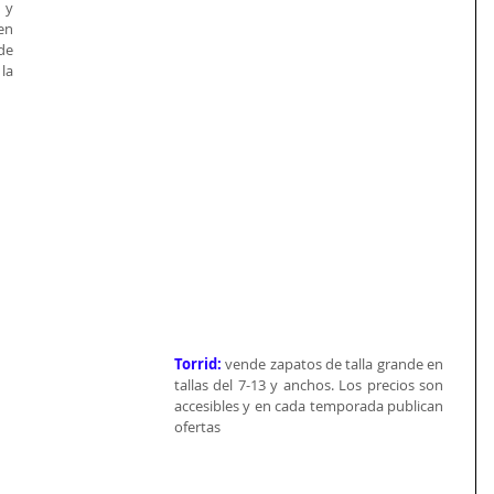
y 
n 
e 
a 
Torrid:
 vende zapatos de talla grande en 
tallas del 7-13 y anchos. Los precios son 
accesibles y en cada temporada publican 
ofertas 