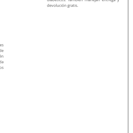
devolución gratis. 
s 
de 
n 
a 
s 