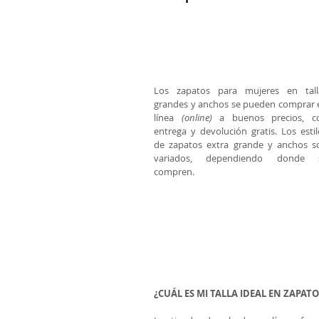
Los zapatos para mujeres en talla
grandes y anchos se pueden comprar e
línea 
(online)
 a buenos precios, co
entrega y devolución gratis. Los estil
de zapatos extra grande y anchos so
variados, dependiendo donde s
compren. 
¿CUÁL ES MI TALLA IDEAL EN ZAPATO