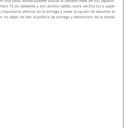
cen una tabla donde puedes buscar el tamaño ideal de tus zapatos. 
mero 10 en adelante y son anchos (
wide)
, extra anchos (x) y super 
s importante ahorrar en la entrega y tener la opción de devolver el 
so no dejes de leer la política de entrega y devolución de la tienda 