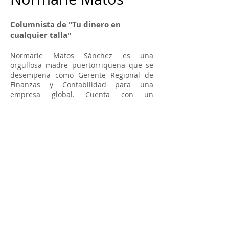
Columnista de "Tu dinero en
cualquier talla"
Normarie Matos Sánchez es una
orgullosa madre puertorriqueña que se
desempeña como Gerente Regional de
Finanzas y Contabilidad para una
empresa global. Cuenta con un
bachillerato en Administración de
Empresas con concentración en
Contabilidad, una maestría en Gerencia y
estudios doctorales en Comercio
Internacional, posee sobre 19 años de
experiencia en el área de Planificación
Financiera, Contabilidad, Gerencia
Internacional y Gerencia Integrada de
Facilidades. Ha laborado en la industria
de restaurantes, tecnología y ha
manejado equipos operacionales en el
Caribe, Centro y Suramérica. En lo
personal, le apasiona el turismo interno,