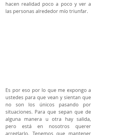
hacen realidad poco a poco y ver a 
las personas alrededor mío triunfar.
Es por eso por lo que me expongo a 
ustedes para que vean y sientan que 
no son los únicos pasando por 
situaciones. Para que sepan que de 
alguna manera u otra hay salida, 
pero está en nosotros querer 
arreglarlo. Tenemos que mantener 