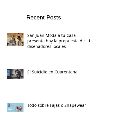
Recent Posts
San Juan Moda a tu Casa
presenta hoy la propuesta de 11
diseñadores locales
El Suicidio en Cuarentena
Todo sobre Fajas o Shapewear