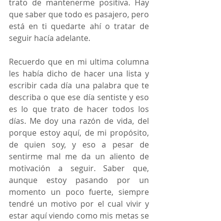
trato de mantenerme positiva. Hay 
que saber que todo es pasajero, pero 
está en ti quedarte ahí o tratar de 
seguir hacía adelante. 
Recuerdo que en mi ultima columna 
les había dicho de hacer una lista y 
escribir cada día una palabra que te 
describa o que ese día sentiste y eso 
es lo que trato de hacer todos los 
días. Me doy una razón de vida, del 
porque estoy aquí, de mi propósito, 
de quien soy, y eso a pesar de 
sentirme mal me da un aliento de 
motivación a seguir. Saber que, 
aunque estoy pasando por un 
momento un poco fuerte, siempre 
tendré un motivo por el cual vivir y 
estar aquí viendo como mis metas se 