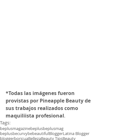
*Todas las imágenes fueron 
provistas por Pineapple Beauty de 
sus trabajos realizados como 
maquiliista profesional
.
Tags:
beplusmagazine
beplus
beplusmag
beplusbecurvybebeautiful
Blogger
Latina Blogger
bloggerboricua
Belleza
Beauty Tips
Beauty