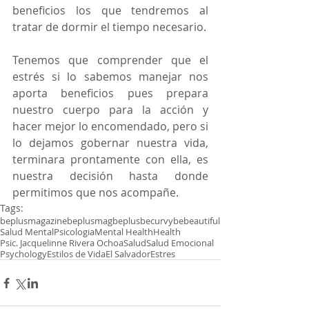
beneficios los que tendremos al 
tratar de dormir el tiempo necesario.
Tenemos que comprender que el 
estrés si lo sabemos manejar nos 
aporta beneficios pues prepara 
nuestro cuerpo para la acción y 
hacer mejor lo encomendado, pero si 
lo dejamos gobernar nuestra vida, 
terminara prontamente con ella, es 
nuestra decisión hasta donde 
permitimos que nos acompañe.
Tags:
beplusmagazine
beplusmag
beplusbecurvybebeautiful
Salud Mental
Psicologia
Mental Health
Health
Psic. Jacquelinne Rivera Ochoa
Salud
Salud Emocional
Psychology
Estilos de Vida
El Salvador
Estres