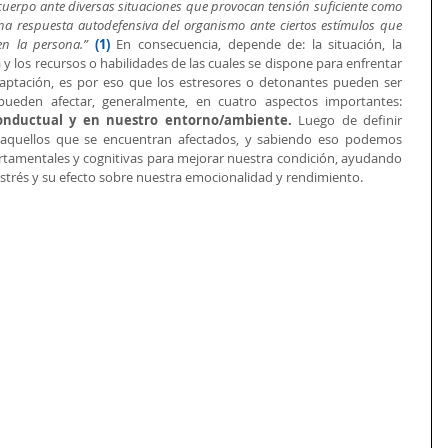
uerpo ante diversas situaciones que provocan tensión suficiente como 
 respuesta autodefensiva del organismo ante ciertos estímulos que 
en la persona.”
(1)
 En consecuencia, depende de: la situación, la 
y los recursos o habilidades de las cuales se dispone para enfrentar 
aptación, es por eso que los estresores o detonantes pueden ser 
diferentes en cada persona, y nos pueden afectar, generalmente, en cuatro aspectos importantes: 
 conductual y en nuestro entorno/ambiente.
 Luego de definir 
aquellos que se encuentran afectados, y sabiendo eso podemos 
ortamentales y cognitivas para mejorar nuestra condición, ayudando 
strés y su efecto sobre nuestra emocionalidad y rendimiento.  