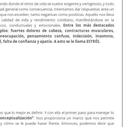
do donde el ritmo de vida se vuelve exigente y vertiginoso, y todo 
dad general como consecuencia. Intentamos dar respuestas ante un 
que nos exceden, tanto negativas como positivas. Aquello nos lleva 
calidad de vida y rendimiento cotidiano, manifestándose en la 
uicos, conductuales y emocionales. 
Entre los más destacados 
os: fuertes dolores de cabeza, contracturas musculares, 
reocupación, pensamiento confuso, indecisión, insomnio, 
, falta de confianza y apatía. A esto se le llama ESTRÉS.
que lo mejor es definir. Y con ello el primer paso para manejar lo 
conceptualización”
. Nos proporciona un marco que nos permite 
comprender cómo puede afectarnos y cómo se le puede hacer frente. Entonces, podemos decir que 