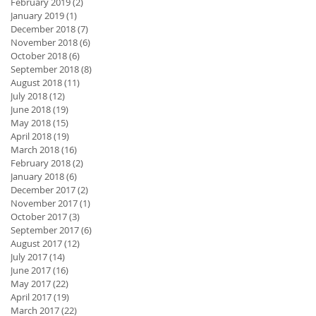
February 2019
(2)
2 posts
January 2019
(1)
1 post
December 2018
(7)
7 posts
November 2018
(6)
6 posts
October 2018
(6)
6 posts
September 2018
(8)
8 posts
August 2018
(11)
11 posts
July 2018
(12)
12 posts
June 2018
(19)
19 posts
May 2018
(15)
15 posts
April 2018
(19)
19 posts
March 2018
(16)
16 posts
February 2018
(2)
2 posts
January 2018
(6)
6 posts
December 2017
(2)
2 posts
November 2017
(1)
1 post
October 2017
(3)
3 posts
September 2017
(6)
6 posts
August 2017
(12)
12 posts
July 2017
(14)
14 posts
June 2017
(16)
16 posts
May 2017
(22)
22 posts
April 2017
(19)
19 posts
March 2017
(22)
22 posts