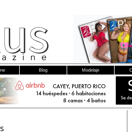
ine
Blog
Modelaje
C
s