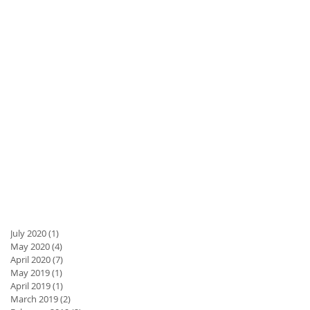
July 2020
(1)
1 post
May 2020
(4)
4 posts
April 2020
(7)
7 posts
May 2019
(1)
1 post
April 2019
(1)
1 post
March 2019
(2)
2 posts