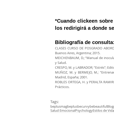
*Cuando clickeen sobre 
los redirigirá a donde s
Bibliografía de consulta
CLASES CURSO DE POSGRADO ABORDAJ
Buenos Aires, Argentina; 2015.
MEICHENBAUM, D.; “Manual de inoculació
y Salud.
CRESPO, M. y LABRADOR; “Estrés”; Edito
MUÑOZ, M. y BERMEJO, M.; “Entrenamie
Madrid, España; 2001.
ROBLES ORTEGA, H. y PERALTA RAMIRES, 
Prácticos.
Tags:
beplusmag
beplusbecurvybebeautiful
Blog
Salud Emocional
Psychology
Estilos de Vid