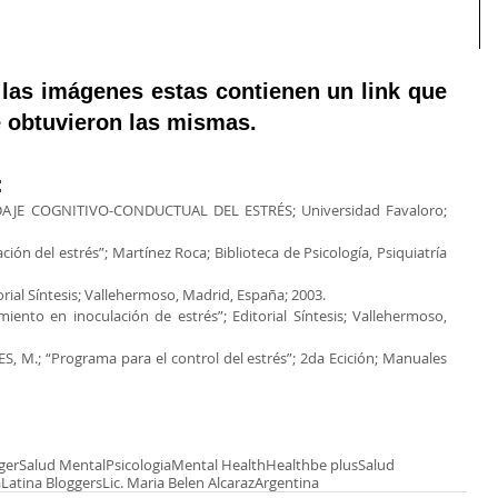
las imágenes estas contienen un link que 
e obtuvieron las mismas.
:
E COGNITIVO-CONDUCTUAL DEL ESTRÉS; Universidad Favaloro; 
n del estrés”; Martínez Roca; Biblioteca de Psicología, Psiquiatría 
rial Síntesis; Vallehermoso, Madrid, España; 2003.
nto en inoculación de estrés”; Editorial Síntesis; Vallehermoso, 
M.; “Programa para el control del estrés”; 2da Ecición; Manuales 
ger
Salud Mental
Psicologia
Mental Health
Health
be plus
Salud
a
Latina Bloggers
Lic. Maria Belen Alcaraz
Argentina