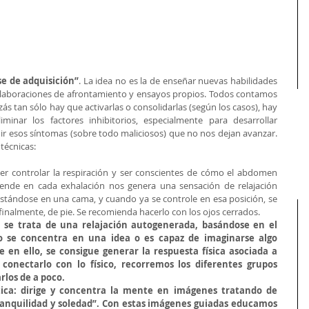
se de adquisición”
. La idea no es la de enseñar nuevas habilidades 
 elaboraciones de afrontamiento y ensayos propios. Todos contamos 
ás tan sólo hay que activarlas o consolidarlas (según los casos), hay 
liminar los factores inhibitorios, especialmente para desarrollar 
uir esos síntomas (sobre todo maliciosos) que no nos dejan avanzar. 
técnicas:
er controlar la respiración y ser conscientes de cómo el abdomen 
ende en cada exhalación nos genera una sensación de relajación 
stándose en una cama, y cuando ya se controle en esa posición, se 
finalmente, de pie. Se recomienda hacerlo con los ojos cerrados.  
 se trata de una relajación autogenerada, basándose en el 
se concentra en una idea o es capaz de imaginarse algo 
n ello, se consigue generar la respuesta física asociada a 
conectarlo con lo físico, recorremos los diferentes grupos 
rlos de a poco.
ica: dirige y concentra la mente en imágenes tratando de 
tranquilidad y soledad”. Con estas imágenes guiadas educamos 