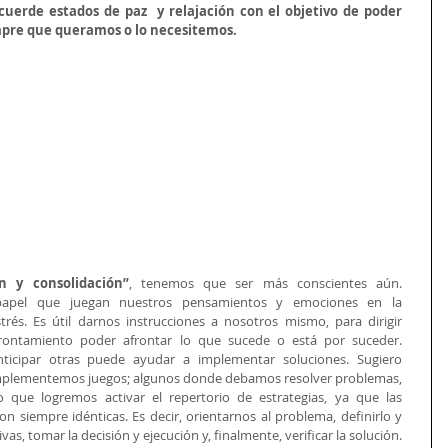
uerde estados de paz  y relajación con el objetivo de poder 
empre que queramos o lo necesitemos.
ón y consolidación”
, tenemos que ser más conscientes aún. 
 papel que juegan nuestros pensamientos y emociones en la 
rés. Es útil darnos instrucciones a nosotros mismo, para dirigir 
frontamiento poder afrontar lo que sucede o está por suceder. 
nticipar otras puede ayudar a implementar soluciones. Sugiero 
mplementemos juegos; algunos donde debamos resolver problemas, 
 que logremos activar el repertorio de estrategias, ya que las 
son siempre idénticas. Es decir, orientarnos al problema, definirlo y 
formularlo, generar soluciones alternativas, tomar la decisión y ejecución y, finalmente, verificar la solución. 