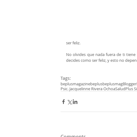
ser feliz. 
No olvides que nada fuera de ti tiene
decides como ser feliz, y esto no depend
Tags:
beplusmagazine
beplus
beplusmag
Blogger
Psic. Jacquelinne Rivera Ochoa
Salud
Plus S
Comments