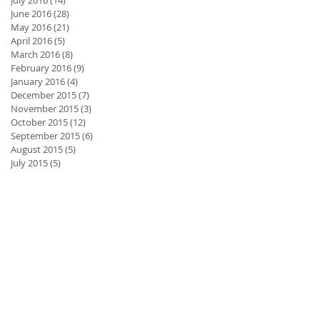
July 2016
(14)
14 posts
June 2016
(28)
28 posts
May 2016
(21)
21 posts
April 2016
(5)
5 posts
March 2016
(8)
8 posts
February 2016
(9)
9 posts
January 2016
(4)
4 posts
December 2015
(7)
7 posts
November 2015
(3)
3 posts
October 2015
(12)
12 posts
September 2015
(6)
6 posts
August 2015
(5)
5 posts
July 2015
(5)
5 posts