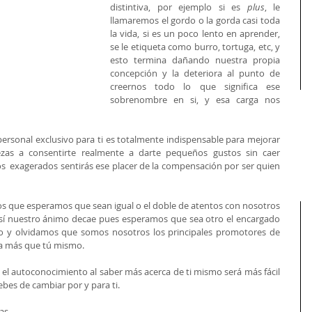
distintiva, por ejemplo si es 
plus
, le 
llamaremos el gordo o la gorda casi toda 
la vida, si es un poco lento en aprender, 
se le etiqueta como burro, tortuga, etc, y 
esto termina dañando nuestra propia 
concepción y la deteriora al punto de 
creernos todo lo que significa ese 
sobrenombre en si, y esa carga nos 
personal exclusivo para ti es totalmente indispensable para mejorar 
zas a consentirte realmente a darte pequeños gustos sin caer 
  exagerados sentirás ese placer de la compensación por ser quien 
s que esperamos que sean igual o el doble de atentos con nosotros 
í nuestro ánimo decae pues esperamos que sea otro el encargado 
do y olvidamos que somos nosotros los principales promotores de 
a más que tú mismo. 
ica el autoconocimiento al saber más acerca de ti mismo será más fácil 
ebes de cambiar por y para ti. 
s 