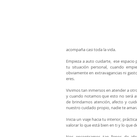
acompaña casi toda la vida. 
Empieza a auto cuidarte,  ese espacio 
tu situación personal, cuando empie
obviamente en extravagancias ni gastos
eres.   
Vivimos tan inmersos en atender a otro
y cuando notamos que esto no será as
de brindarnos atención, afecto y cui
nuestro cuidado propio, nadie te amar
Inicia un viaje hacia tu interior, práct
valorar lo que está bien en ti y lo que d
Nos encontramos tan llenos de idea