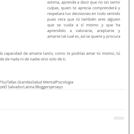
estima, aprende a decir que no sin sentir 
culpas, quien te aprecia comprenderá y 
respetara tus decisiones en todo sentido 
pues vera que tú también eres alguien 
que se cuida a sí mismo y que ha 
aprendido a valorarse, aceptarse y 
amarse tal cual es, así se quiere y procura 
 la capacidad de amarte tanto, como te podrías amar tú mismo, tú 
e de nada ni de nadie sino solo de ti. 
Plus
Tallas Grandes
Salud Mental
Psicologia
ize
El Salvador
Latina Bloggers
jerseys