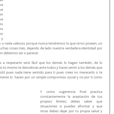
e 
e 
n 
e 
o 
o 
n 
y 
o nada valiosos porque nunca tendremos lo que otros poseen, un 
uchas cosas más, dejando de lado nuestra verdadera identidad por 
en debemos ser o parecer. 
s a respetarte será fácil que los demás lo hagan también, de lo 
s si tú mismo te desvaloras ante todos y haces sentir a los demás que 
inútil pues nada tiene sentido para ti pues crees no merecerlo o te 
mente lo  hacen por un simple compromiso social y no por ti como 
Y como sugerencia final practica 
constantemente la aceptación de tus 
propios límites; debes saber que 
situaciones si puedes afrontar y que 
otras debes dejar por tu propia salud y  