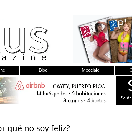
ine
Blog
Modelaje
C
r qué no soy feliz?