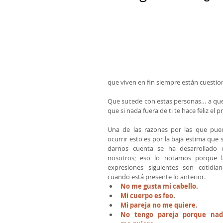
que viven en fin siempre están cuestio
Que sucede con estas personas… a que 
que si nada fuera de ti te hace feliz el 
Una de las razones por las que pued
ocurrir esto es por la baja estima que s
darnos cuenta se ha desarrollado e
nosotros; eso lo notamos porque la
expresiones siguientes son cotidiana
cuando está presente lo anterior.  
No me gusta mi cabello.
Mi cuerpo es feo.
Mi pareja no me quiere.
No tengo pareja porque nadi