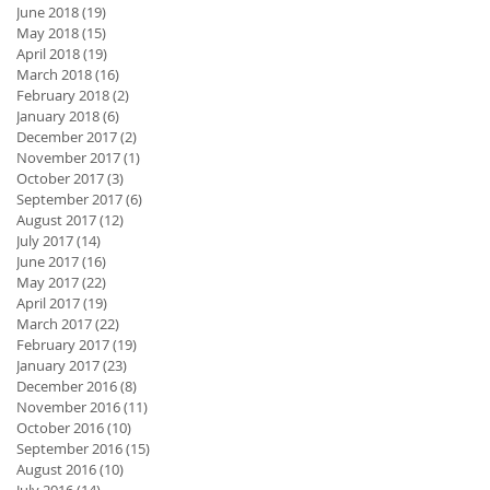
June 2018
(19)
19 posts
May 2018
(15)
15 posts
April 2018
(19)
19 posts
March 2018
(16)
16 posts
February 2018
(2)
2 posts
January 2018
(6)
6 posts
December 2017
(2)
2 posts
November 2017
(1)
1 post
October 2017
(3)
3 posts
September 2017
(6)
6 posts
August 2017
(12)
12 posts
July 2017
(14)
14 posts
June 2017
(16)
16 posts
May 2017
(22)
22 posts
April 2017
(19)
19 posts
March 2017
(22)
22 posts
February 2017
(19)
19 posts
January 2017
(23)
23 posts
December 2016
(8)
8 posts
November 2016
(11)
11 posts
October 2016
(10)
10 posts
September 2016
(15)
15 posts
August 2016
(10)
10 posts