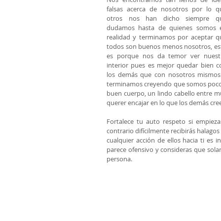
falsas acerca de nosotros por lo qu
otros nos han dicho siempre qu
dudamos hasta de quienes somos e
realidad y terminamos por aceptar qu
todos son buenos menos nosotros, est
es porque nos da temor ver nuestr
interior pues es mejor quedar bien co
los demás que con nosotros mismos 
terminamos creyendo que somos poco 
buen cuerpo, un lindo cabello entre m
querer encajar en lo que los demás cre
Fortalece tu auto respeto si empieza
contrario difícilmente recibirás halago
cualquier acción de ellos hacia ti es 
parece ofensivo y consideras que sola
persona. 