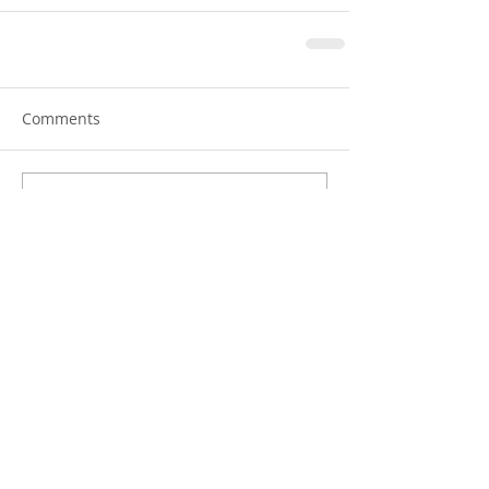
Comments
Write a comment...
Featured Posts