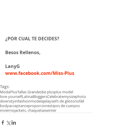
¿POR CUAL TE DECIDES?
Besos Rellenos, 
LanyG 
www.facebook.com/Miss-Plus
Tags:
Moda
Plus
Tallas Grandes
be plus
plus model
love yourself
LatinaBloggers
Celebratemysize
photo
diversityinfashion
modelaje
layseth de gil
otono
fall
bodyacceptance
proporciones
tipos de cuerpos
invierno
jackets. chaquetas
winter